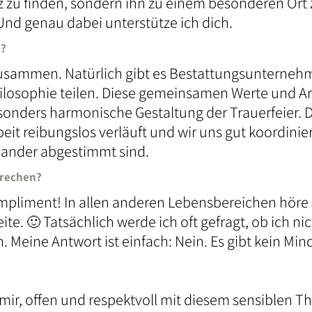
atz zu finden, sondern ihn zu einem besonderen O
Und genau dabei unterstütze ich dich.
n?
n zusammen. Natürlich gibt es Bestattungsunterneh
osophie teilen. Diese gemeinsamen Werte und Arb
onders harmonische Gestaltung der Trauerfeier.
t reibungslos verläuft und wir uns gut koordiniere
inander abgestimmt sind.
prechen?
mpliment! In allen anderen Lebensbereichen höre i
ite. 🙂 Tatsächlich werde ich oft gefragt, ob ich nic
 Meine Antwort ist einfach: Nein. Es gibt kein Mind
s mir, offen und respektvoll mit diesem sensible