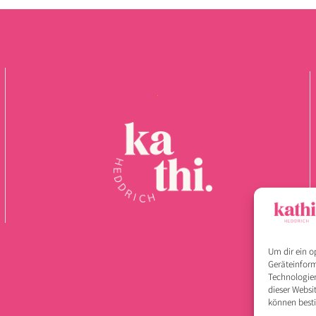
Um dir ein o
Geräteinform
Technologien
dieser Websi
können best