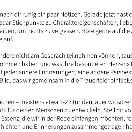
ach dir ruhig ein paar Notizen. Gerade jetzt hast 
ein paar Stichpunkte zu Charaktereigenschaften, lie
en, um nichts zu vergessen. Höre gerne auf die 
 auf.
ndere nicht am Gespräch teilnehmen können, tausc
nommen haben und was ihre besonderen Herzens Eri
t jeder andere Erinnerungen, eine andere Perspektiv
ild, das wir gemeinsam in die Trauerfeier einflie
chen – meistens etwa 1-2 Stunden, aber wir sitzen 
hl für deinen Menschen zu entwickeln. Stell dir v
e Essenz, die wir in der Rede einfangen möchten, re
Geschichten und Erinnerungen zusammengetragen h