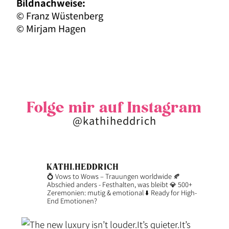
Bildnachweise:
© Franz Wüstenberg
© Mirjam Hagen
Folge mir auf Instagram
@kathiheddrich
KATHI.HEDDRICH
💍 Vows to Wows – Trauungen worldwide
🍂
Abschied anders - Festhalten, was bleibt
💎 500+
Zeremonien: mutig & emotional
⬇️ Ready for High-
End Emotionen?