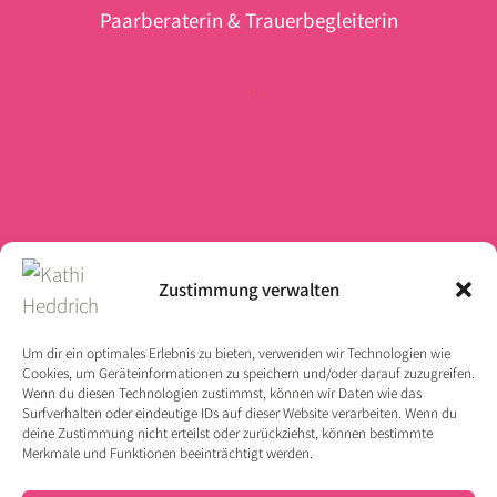
Paarberaterin & Trauerbegleiterin
Zustimmung verwalten
Um dir ein optimales Erlebnis zu bieten, verwenden wir Technologien wie
Für wahrhaftige Begegnungen
Cookies, um Geräteinformationen zu speichern und/oder darauf zuzugreifen.
Wenn du diesen Technologien zustimmst, können wir Daten wie das
und tiefe Gefühle. Pure & unique
Surfverhalten oder eindeutige IDs auf dieser Website verarbeiten. Wenn du
like you.
deine Zustimmung nicht erteilst oder zurückziehst, können bestimmte
Merkmale und Funktionen beeinträchtigt werden.