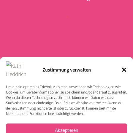
Zustimmung verwalten
Um dir ein optimales Erlebnis zu bieten, verwenden wir Technologien wie
Für wahrhaftige Begegnungen
Cookies, um Geräteinformationen zu speichern und/oder darauf zuzugreifen.
Wenn du diesen Technologien zustimmst, können wir Daten wie das
und tiefe Gefühle. Pure & unique
Surfverhalten oder eindeutige IDs auf dieser Website verarbeiten. Wenn du
like you.
deine Zustimmung nicht erteilst oder zurückziehst, können bestimmte
Merkmale und Funktionen beeinträchtigt werden.
Akzeptieren